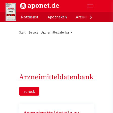
aponet.de - Das offizielle Gesundheitsportal der de
Notdienst
Apotheken
Arzneimitteldatenb
Start
Service
Arzneimitteldatenbank
Arzneimitteldatenbank
zurück