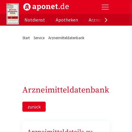
aponet.de - Das offizielle Gesundheitsportal der de
Notdienst
Apotheken
Arzneimitteldatenb
Start
Service
Arzneimitteldatenbank
Arzneimitteldatenbank
zurück