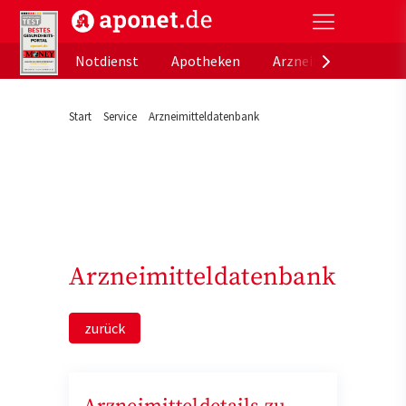
aponet.de - Das offizielle Gesundheitsportal der de
Notdienst
Apotheken
Arzneimitteldatenb
Start
Service
Arzneimitteldatenbank
Arzneimitteldatenbank
zurück