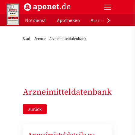
aponet.de - Das offizielle Gesundheitsportal der de
Notdienst
Apotheken
Arzneimitteldatenb
Start
Service
Arzneimitteldatenbank
Arzneimitteldatenbank
zurück