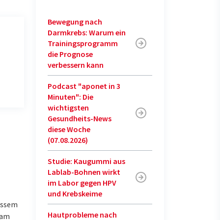
Bewegung nach
Darmkrebs: Warum ein
Trainingsprogramm
die Prognose
verbessern kann
Podcast "aponet in 3
Minuten": Die
wichtigsten
Gesundheits-News
diese Woche
(07.08.2026)
Studie: Kaugummi aus
Lablab-Bohnen wirkt
im Labor gegen HPV
und Krebskeime
ässem
Hautprobleme nach
 am