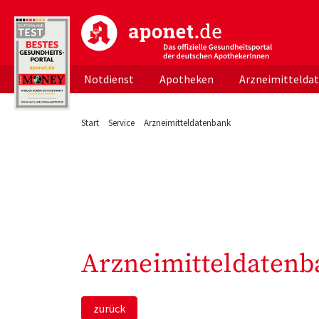
aponet.de - Das offizielle Gesundheitsportal d
Notdienst
Apotheken
Arzneimittelda
Start
Service
Arzneimitteldatenbank
Arzneimitteldatenb
zurück