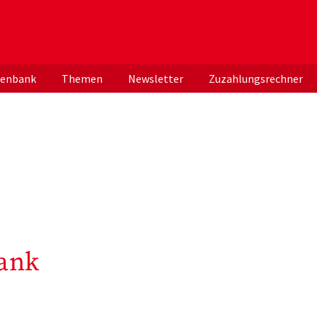
er deutschen ApothekerInnen
tenbank
Themen
Newsletter
Zuzahlungsrechner
ank