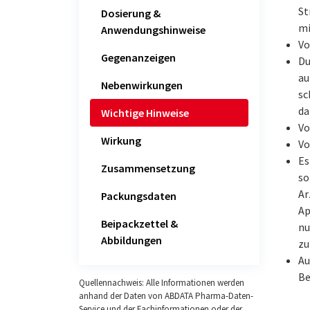
St
Dosierung &
mi
Anwendungshinweise
Vo
Gegenanzeigen
Du
au
Nebenwirkungen
sc
da
Wichtige Hinweise
Vo
Wirkung
Vo
Es
Zusammensetzung
so
Ar
Packungsdaten
Ap
Beipackzettel &
nu
Abbildungen
zu
Au
Be
Quellennachweis: Alle Informationen werden
anhand der Daten von ABDATA Pharma-Daten-
Service und der Fachinformationen oder der