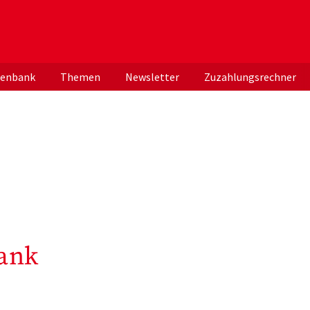
er deutschen ApothekerInnen
tenbank
Themen
Newsletter
Zuzahlungsrechner
ank