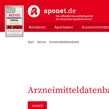
aponet.de - Das offizielle Gesundheitsportal d
Notdienst
Apotheken
Arzneimittelda
Start
Service
Arzneimitteldatenbank
Arzneimitteldatenb
zurück