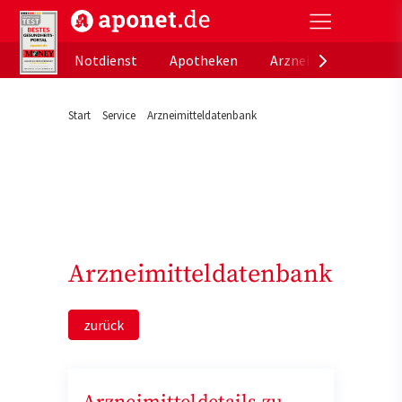
aponet.de - Das offizielle Gesundheitsportal der de
Notdienst
Apotheken
Arzneimitteldatenb
Start
Service
Arzneimitteldatenbank
Arzneimitteldatenbank
zurück