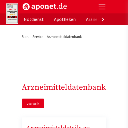
aponet.de - Das offizielle Gesundheitsportal der de
Notdienst
Apotheken
Arzneimitteldatenb
Start
Service
Arzneimitteldatenbank
Arzneimitteldatenbank
zurück