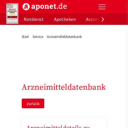
aponet.de - Das offizielle Gesundheitsportal der de
Notdienst
Apotheken
Arzneimitteldatenb
Start
Service
Arzneimitteldatenbank
Arzneimitteldatenbank
zurück