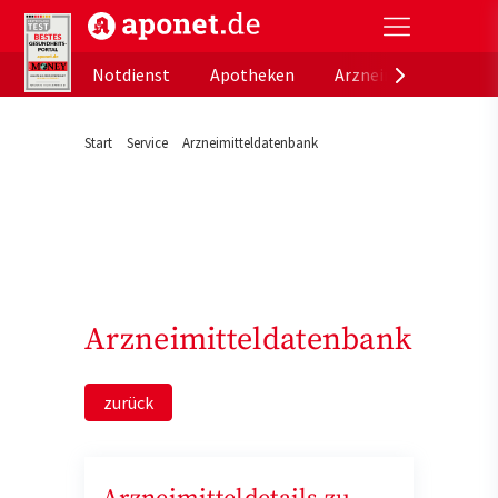
aponet.de - Das offizielle Gesundheitsportal der de
Notdienst
Apotheken
Arzneimitteldatenb
Start
Service
Arzneimitteldatenbank
Arzneimitteldatenbank
zurück