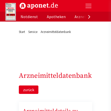
aponet.de - Das offizielle Gesundheitsportal der de
Notdienst
Apotheken
Arzneimitteldatenb
Start
Service
Arzneimitteldatenbank
Arzneimitteldatenbank
zurück