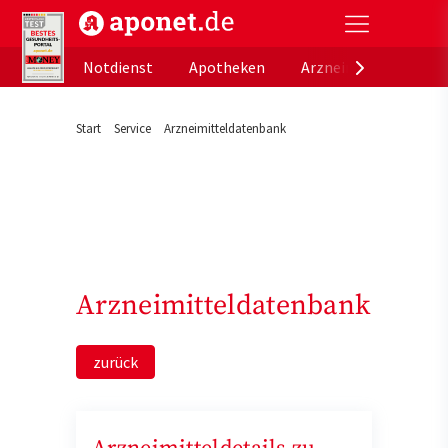
aponet.de - Das offizielle Gesundheitsportal der de
Notdienst
Apotheken
Arzneimitteldatenb
Start
Service
Arzneimitteldatenbank
Arzneimitteldatenbank
zurück