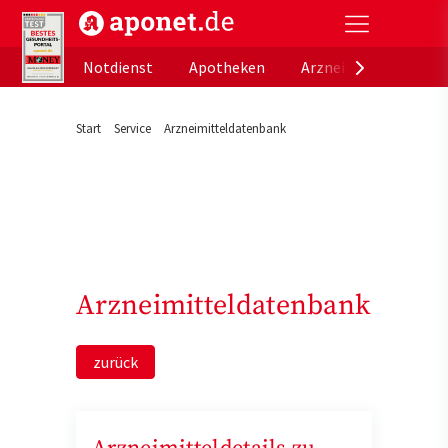
aponet.de - Das offizielle Gesundheitsportal der de
Notdienst
Apotheken
Arzneimitteldatenb
Start
Service
Arzneimitteldatenbank
Arzneimitteldatenbank
zurück