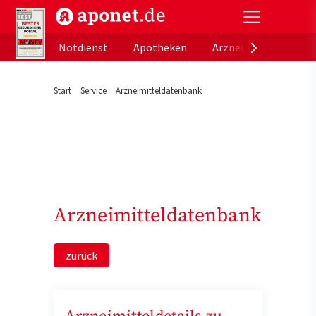
aponet.de - Das offizielle Gesundheitsportal der de
Notdienst
Apotheken
Arzneimitteldatenb
Start
Service
Arzneimitteldatenbank
Arzneimitteldatenbank
zurück