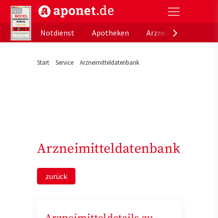
aponet.de - Das offizielle Gesundheitsportal der de
Notdienst
Apotheken
Arzneimitteldatenb
Start
Service
Arzneimitteldatenbank
Arzneimitteldatenbank
zurück