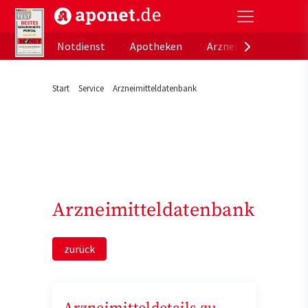
aponet.de - Das offizielle Gesundheitsportal der de
Notdienst
Apotheken
Arzneimitteldatenb
Start
Service
Arzneimitteldatenbank
Arzneimitteldatenbank
zurück