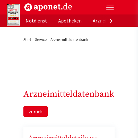
aponet.de - Das offizielle Gesundheitsportal der de
Notdienst
Apotheken
Arzneimitteldatenb
Start
Service
Arzneimitteldatenbank
Arzneimitteldatenbank
zurück