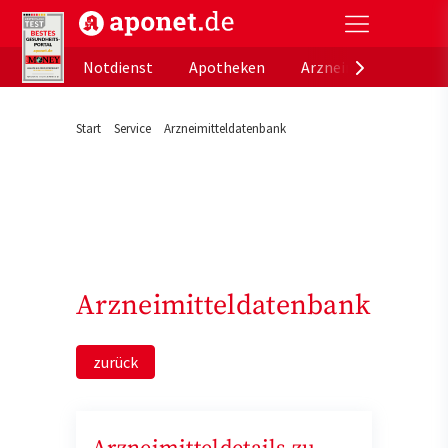
aponet.de - Das offizielle Gesundheitsportal der de
Notdienst
Apotheken
Arzneimitteldatenb
Start
Service
Arzneimitteldatenbank
Arzneimitteldatenbank
zurück