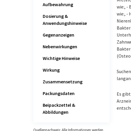
Aufbewahrung
wie:, -
wie:, -
Dosierung &
Nieren
Anwendungshinweise
Bakter
Gegenanzeigen
Unterha
Zahnwu
Nebenwirkungen
Bakter
(Osteo
Wichtige Hinweise
Wirkung
Suchen
langan
Zusammensetzung
Packungsdaten
Es gibt
Arzneim
Beipackzettel &
entsch
Abbildungen
Quellennachweis: Alle Informationen werden