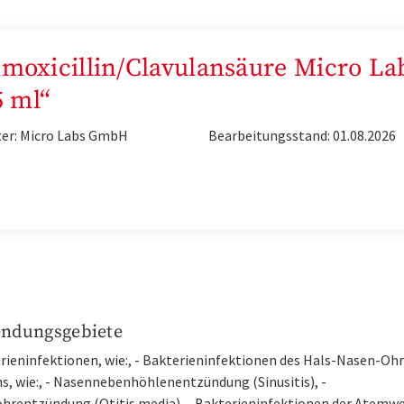
Amoxicillin/Clavulansäure Micro La
5 ml“
ter: Micro Labs GmbH
Bearbeitungsstand: 01.08.2026
ndungsgebiete
erieninfektionen, wie:, - Bakterieninfektionen des Hals-Nasen-Oh
s, wie:, - Nasennebenhöhlenentzündung (Sinusitis), -
ohrentzündung (Otitis media), - Bakterieninfektionen der Atemw