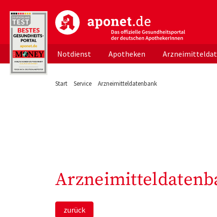
aponet.de - Das offizielle Gesundheitsportal d
Notdienst
Apotheken
Arzneimittelda
Start
Service
Arzneimitteldatenbank
Arzneimitteldatenb
zurück