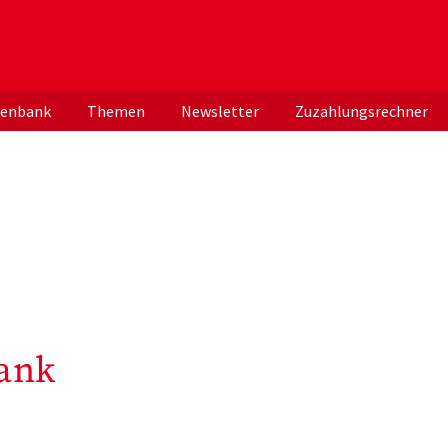
er deutschen ApothekerInnen
tenbank
Themen
Newsletter
Zuzahlungsrechner
ank