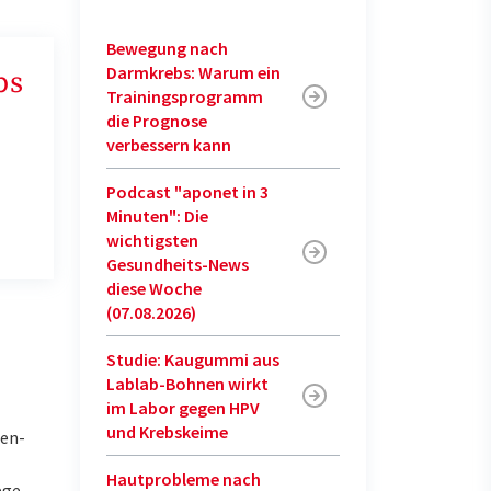
Bewegung nach
Darmkrebs: Warum ein
bs
Trainingsprogramm
die Prognose
verbessern kann
Podcast "aponet in 3
Minuten": Die
wichtigsten
Gesundheits-News
diese Woche
(07.08.2026)
Studie: Kaugummi aus
Lablab-Bohnen wirkt
im Labor gegen HPV
und Krebskeime
ren-
Hautprobleme nach
ege,