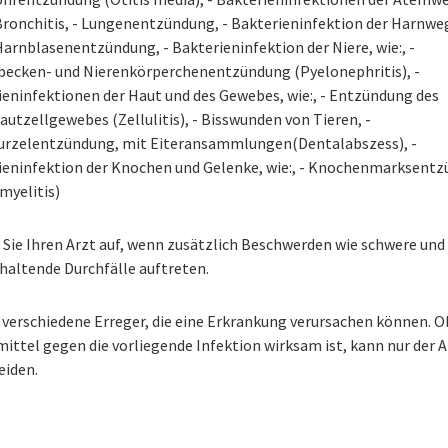
 Bronchitis, - Lungenentzündung, - Bakterieninfektion der Harnwe
 Harnblasenentzündung, - Bakterieninfektion der Niere, wie:, -
becken- und Nierenkörperchenentzündung (Pyelonephritis), -
ieninfektionen der Haut und des Gewebes, wie:, - Entzündung des
utzellgewebes (Zellulitis), - Bisswunden von Tieren, -
rzelentzündung, mit Eiteransammlungen(Dentalabszess), -
ieninfektion der Knochen und Gelenke, wie:, - Knochenmarksent
myelitis)
 Sie Ihren Arzt auf, wenn zusätzlich Beschwerden wie schwere und
haltende Durchfälle auftreten.
 verschiedene Erreger, die eine Erkrankung verursachen können. O
ittel gegen die vorliegende Infektion wirksam ist, kann nur der A
eiden.