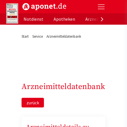
aponet.de - Das offizielle Gesundheitsportal der de
Notdienst
Apotheken
Arzneimitteldatenb
Start
Service
Arzneimitteldatenbank
Arzneimitteldatenbank
zurück