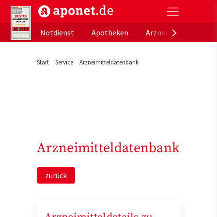
aponet.de - Das offizielle Gesundheitsportal der de
Notdienst
Apotheken
Arzneimitteldatenb
Start
Service
Arzneimitteldatenbank
Arzneimitteldatenbank
zurück