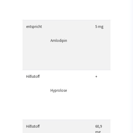
entspricht
5 mg
Amlodipin
Hilfsstoff
+
Hyprolose
Hilfsstoff
60,9
mg