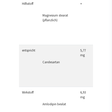
Hilfsstoff
+
Magnesium stearat
(pflanzlich)
entspricht
5,77
mg
Candesartan
Wirkstoff
6,93
mg
Amlodipin besilat