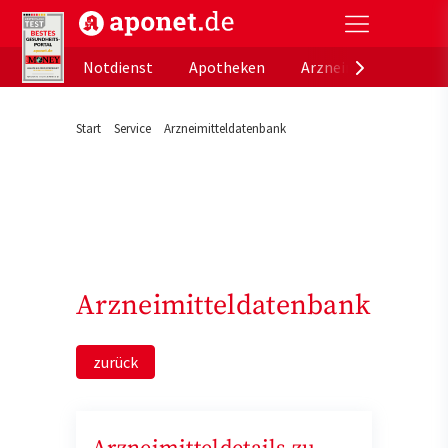
aponet.de - Das offizielle Gesundheitsportal der de
Notdienst
Apotheken
Arzneimitteldatenb
Start
Service
Arzneimitteldatenbank
Arzneimitteldatenbank
zurück