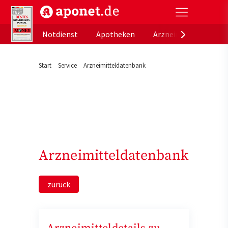
aponet.de - Das offizielle Gesundheitsportal der de
Notdienst
Apotheken
Arzneimitteldatenb
Start
Service
Arzneimitteldatenbank
Arzneimitteldatenbank
zurück