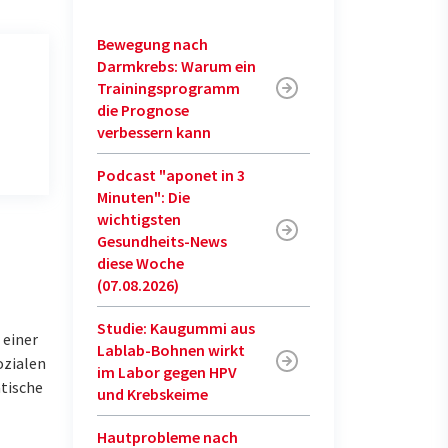
Bewegung nach
Darmkrebs: Warum ein
Trainingsprogramm
die Prognose
verbessern kann
Podcast "aponet in 3
Minuten": Die
wichtigsten
Gesundheits-News
diese Woche
(07.08.2026)
Studie: Kaugummi aus
 einer
Lablab-Bohnen wirkt
ozialen
im Labor gegen HPV
tische
und Krebskeime
Hautprobleme nach