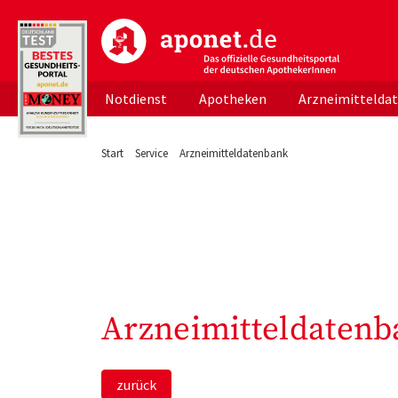
aponet.de - Das offizielle Gesundheitsportal d
Notdienst
Apotheken
Arzneimittelda
Start
Service
Arzneimitteldatenbank
Arzneimitteldatenb
zurück