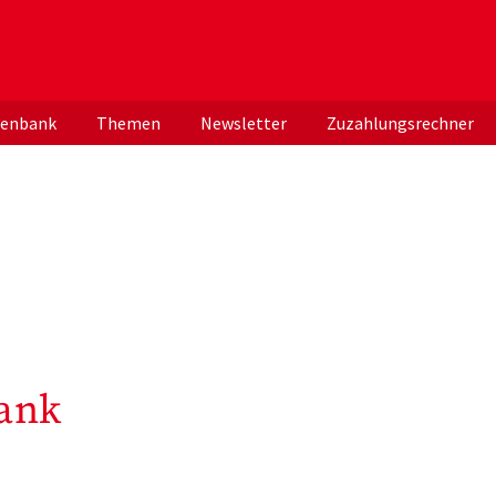
er deutschen ApothekerInnen
tenbank
Themen
Newsletter
Zuzahlungsrechner
ank