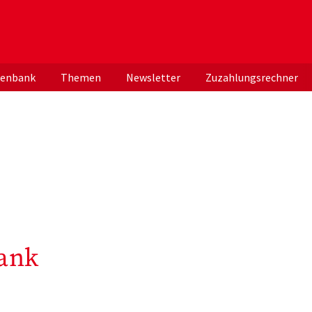
er deutschen ApothekerInnen
tenbank
Themen
Newsletter
Zuzahlungsrechner
ank