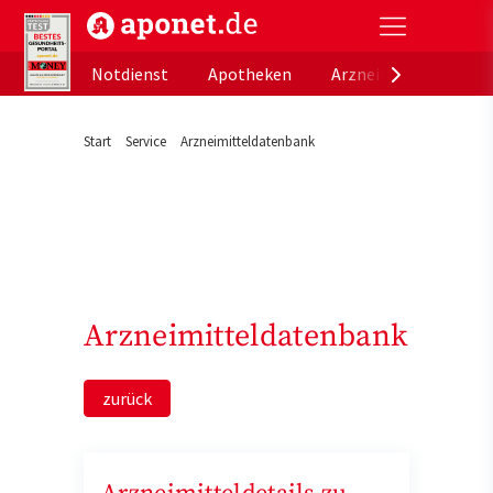
aponet.de - Das offizielle Gesundheitsportal der de
Notdienst
Apotheken
Arzneimitteldatenb
Start
Service
Arzneimitteldatenbank
Arzneimitteldatenbank
zurück