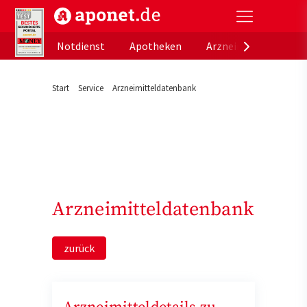
aponet.de - Das offizielle Gesundheitsportal der de
Notdienst
Apotheken
Arzneimitteldatenb
Start
Service
Arzneimitteldatenbank
Arzneimitteldatenbank
zurück