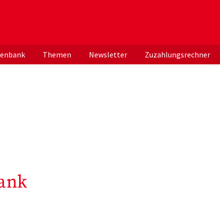
er deutschen ApothekerInnen
tenbank
Themen
Newsletter
Zuzahlungsrechner
ank