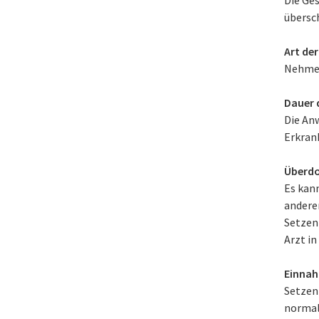
übersc
Art de
Nehmen 
Dauer 
Die An
Erkran
Überdo
Es kan
andere
Setzen
Arzt in
Einnah
Setzen
normal