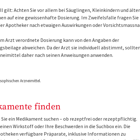
l gilt: Achten Sie vor allem bei Säuglingen, Kleinkindern und älte
en auf eine gewissenhafte Dosierung. Im Zweifelsfalle fragen Sie
der Apotheker nach etwaigen Auswirkungen oder Vorsichtsmassn
om Arzt verordnete Dosierung kann von den Angaben der
sbeilage abweichen. Da der Arzt sie individuell abstimmt, sollten
zneimittel daher nach seinen Anweisungen anwenden.
ophischen Arzneimittel.
kamente finden
Sie ein Medikament suchen – ob rezeptfrei oder rezeptpflichtig.
inen Wirkstoff oder Ihre Beschwerden in die Suchbox ein. Die
otheken verfügbare Präparate, inklusive Informationen zu