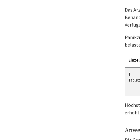
Das Arz
Behand
Verfüg
Panikz
belast
Einzel
1
Tablet
Höchstd
erhöht
Anwe
Die Ge