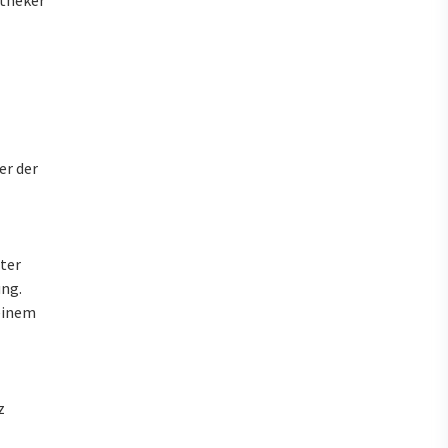
er der
ter
ng.
einem
z