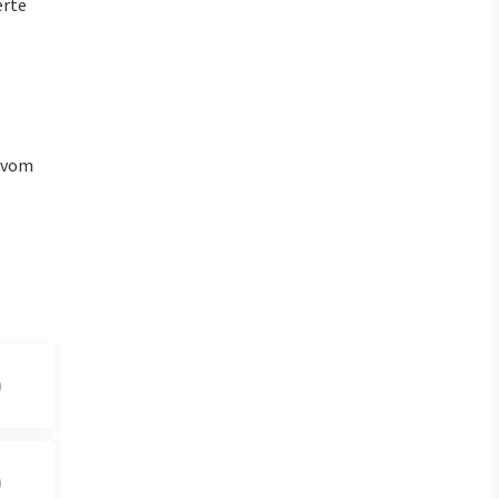
erte
u vom