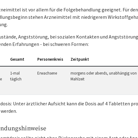
neimittel ist vor allem für die Folgebehandlung geeignet. Für den
lungsbeginn stehen Arzneimittel mit niedrigerem Wirkstoffgeha
ung.
ustände, Angststörung, bei sozialen Kontakten und Angststörung
enden Erfahrungen - bei schweren Formen:
Gesamt
Personenkreis
Zeitpunkt
1-mal
Erwachsene
morgens oder abends, unabhängig von 
te
täglich
Mahlzeit
osis: Unter ärztlicher Aufsicht kann die Dosis auf 4 Tabletten pr
 werden.
ndungshinweise
samtdosis sollte nicht ohne Rücksprache mit einem Arzt oder Ap