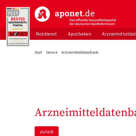
aponet.de - Das offizielle Gesundheitsportal d
Notdienst
Apotheken
Arzneimittelda
Start
Service
Arzneimitteldatenbank
Arzneimitteldatenb
zurück