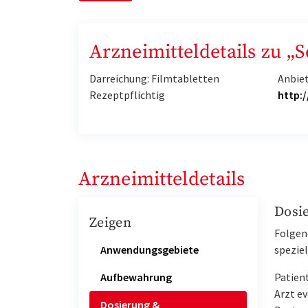
Arzneimitteldetails zu „S
Darreichung: Filmtabletten
Anbie
Rezeptpflichtig
http:
Arzneimitteldetails
Dosi
Zeigen
Folgen
Anwendungsgebiete
spezie
Aufbewahrung
Patien
Arzt ev
Dosierung &