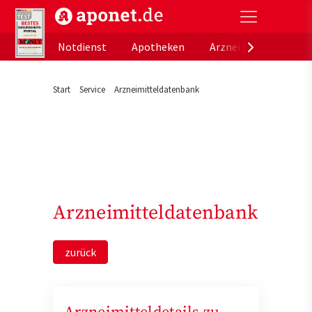
aponet.de - Das offizielle Gesundheitsportal der de
Notdienst
Apotheken
Arzneimitteldatenb
Start
Service
Arzneimitteldatenbank
Arzneimitteldatenbank
zurück