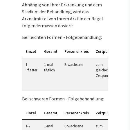
Abhängig von Ihrer Erkrankung und dem
Stadium der Behandlung, wird das
Arzneimittel von Ihrem Arzt in der Regel
folgendermassen dosiert:
Bei leichten Formen - Folgebehandlung:
Einzel
Gesamt
Personenkreis
Zeitpunkt
1
1-mal
Erwachsene
zum
Pflaster
täglich
gleichen
Zeitpunkt
Bei schweren Formen - Folgebehandlung:
Einzel
Gesamt
Personenkreis
Zeitpunkt
1-2
1-mal
Erwachsene
zum