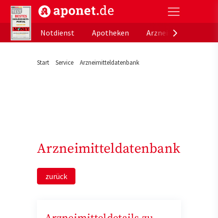
aponet.de - Das offizielle Gesundheitsportal der de
Notdienst
Apotheken
Arzneimitteldatenb
Start
Service
Arzneimitteldatenbank
Arzneimitteldatenbank
zurück