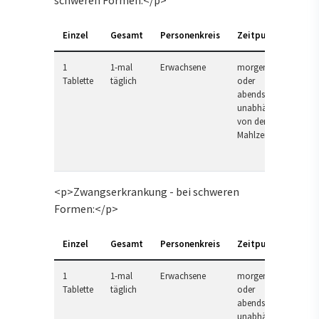
schweren Formen:</p>
Einzel
Gesamt
Personenkreis
Zeitpunkt
1
1-mal
Erwachsene
morgens
Tablette
täglich
oder
abends,
unabhängig
von der
Mahlzeit
<p>Zwangserkrankung - bei schweren
Formen:</p>
Einzel
Gesamt
Personenkreis
Zeitpunkt
1
1-mal
Erwachsene
morgens
Tablette
täglich
oder
abends,
unabhängig