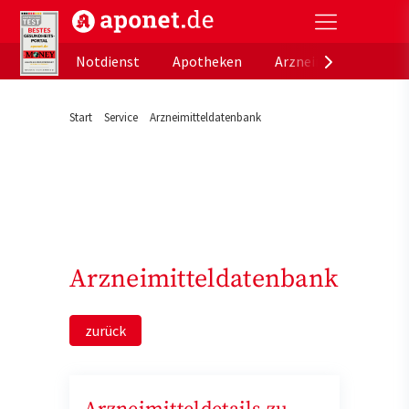
aponet.de - Das offizielle Gesundheitsportal der de
Notdienst
Apotheken
Arzneimitteldatenb
Start
Service
Arzneimitteldatenbank
Arzneimitteldatenbank
zurück