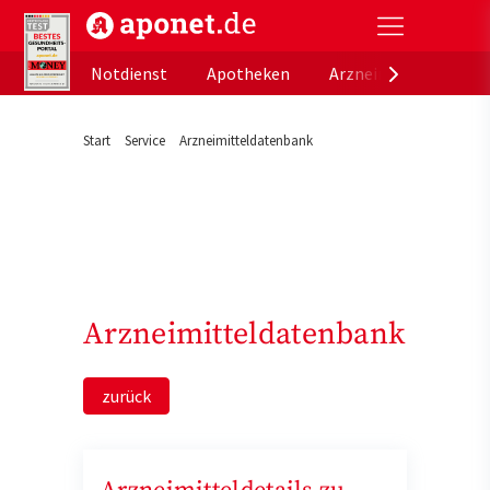
aponet.de - Das offizielle Gesundheitsportal der de
Notdienst
Apotheken
Arzneimitteldatenb
Start
Service
Arzneimitteldatenbank
Arzneimitteldatenbank
zurück