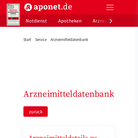
aponet.de - Das offizielle Gesundheitsportal der de
Notdienst
Apotheken
Arzneimitteldatenb
Start
Service
Arzneimitteldatenbank
Arzneimitteldatenbank
zurück