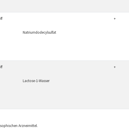
ff
+
Natriumdodecylsulfat
ff
+
Lactose-1-Wasser
ophischen Arzneimittel.