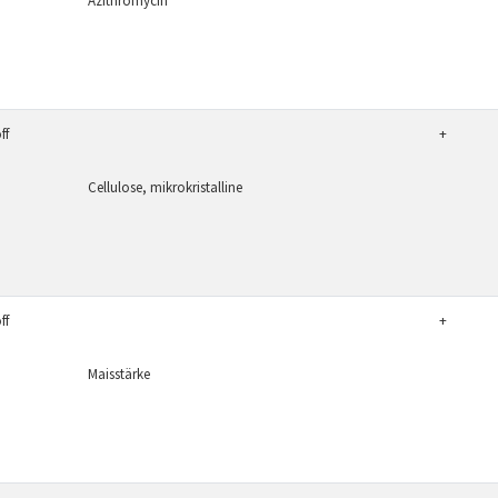
Azithromycin
ff
+
Cellulose, mikrokristalline
ff
+
Maisstärke