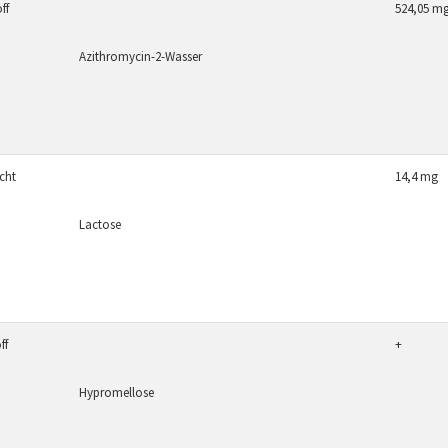
ff
524,05 m
Azithromycin-2-Wasser
icht
14,4 mg
Lactose
ff
+
Hypromellose