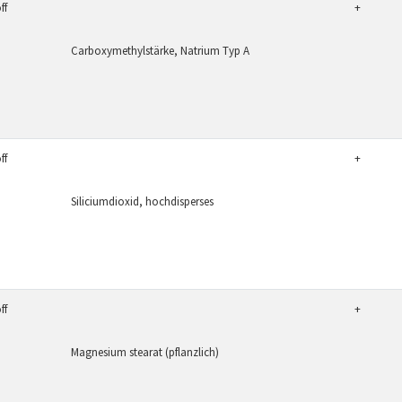
ff
+
Carboxymethylstärke, Natrium Typ A
ff
+
Siliciumdioxid, hochdisperses
ff
+
Magnesium stearat (pflanzlich)