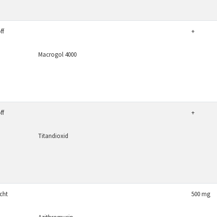
ff
+
Macrogol 4000
ff
+
Titandioxid
icht
500 mg