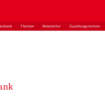
er deutschen ApothekerInnen
tenbank
Themen
Newsletter
Zuzahlungsrechner
ank