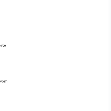
erte
u vom