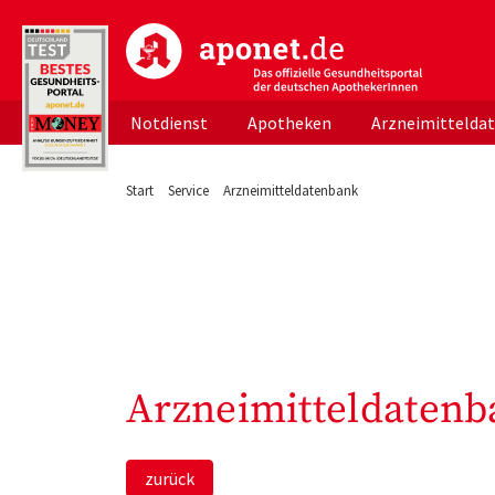
aponet.de - Das offizielle Gesundheitsportal d
Notdienst
Apotheken
Arzneimittelda
Start
Service
Arzneimitteldatenbank
Arzneimitteldatenb
zurück