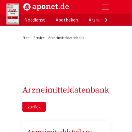
aponet.de - Das offizielle Gesundheitsportal der de
Notdienst
Apotheken
Arzneimitteldatenb
Start
Service
Arzneimitteldatenbank
Arzneimitteldatenbank
zurück