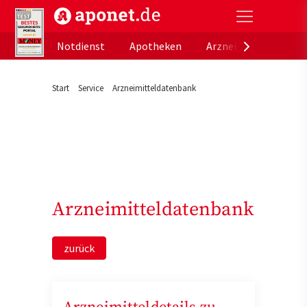
aponet.de - Das offizielle Gesundheitsportal der de
Notdienst
Apotheken
Arzneimitteldatenb
Start
Service
Arzneimitteldatenbank
Arzneimitteldatenbank
zurück