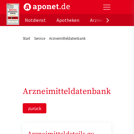
aponet.de - Das offizielle Gesundheitsportal der de
Notdienst
Apotheken
Arzneimitteldatenb
Start
Service
Arzneimitteldatenbank
Arzneimitteldatenbank
zurück