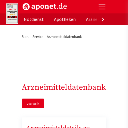
aponet.de - Das offizielle Gesundheitsportal der de
Notdienst
Apotheken
Arzneimitteldatenb
Start
Service
Arzneimitteldatenbank
Arzneimitteldatenbank
zurück