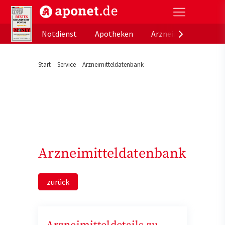
aponet.de - Das offizielle Gesundheitsportal der de
Notdienst
Apotheken
Arzneimitteldatenb
Start
Service
Arzneimitteldatenbank
Arzneimitteldatenbank
zurück