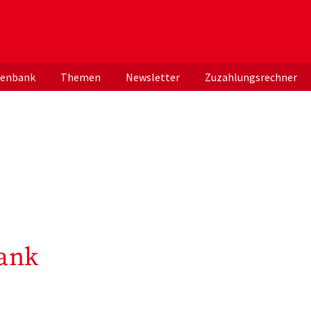
er deutschen ApothekerInnen
tenbank
Themen
Newsletter
Zuzahlungsrechner
ank