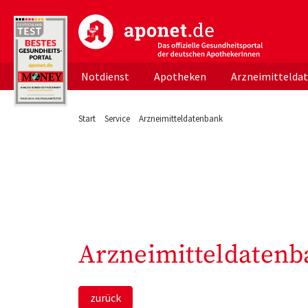
aponet.de - Das offizielle Gesundheitsportal d
Notdienst
Apotheken
Arzneimittelda
Start
Service
Arzneimitteldatenbank
Arzneimitteldatenb
zurück