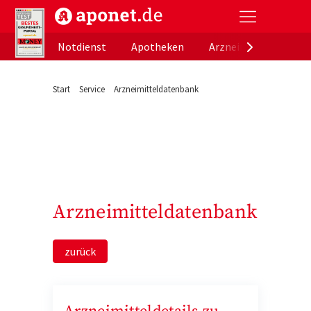
aponet.de - Das offizielle Gesundheitsportal der de
Notdienst
Apotheken
Arzneimitteldatenb
Start
Service
Arzneimitteldatenbank
Arzneimitteldatenbank
zurück