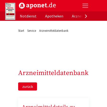
aponet.de - Das offizielle Gesundheitsportal der de
Notdienst
Apotheken
Arzneimitteldatenb
Start
Service
Arzneimitteldatenbank
Arzneimitteldatenbank
zurück