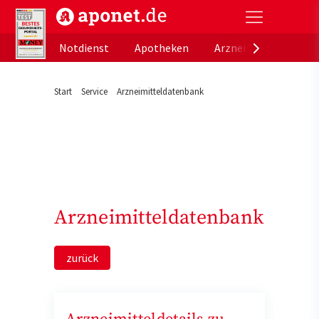
aponet.de - Das offizielle Gesundheitsportal der de
Notdienst
Apotheken
Arzneimitteldatenb
Start
Service
Arzneimitteldatenbank
Arzneimitteldatenbank
zurück