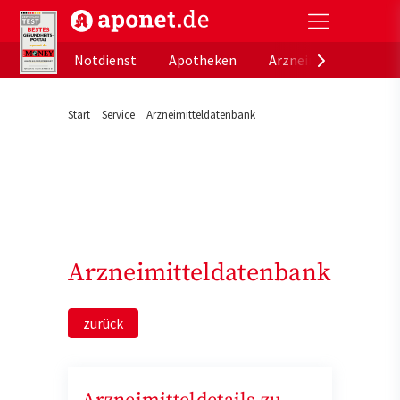
aponet.de - Das offizielle Gesundheitsportal der de
Notdienst
Apotheken
Arzneimitteldatenb
Start
Service
Arzneimitteldatenbank
Arzneimitteldatenbank
zurück