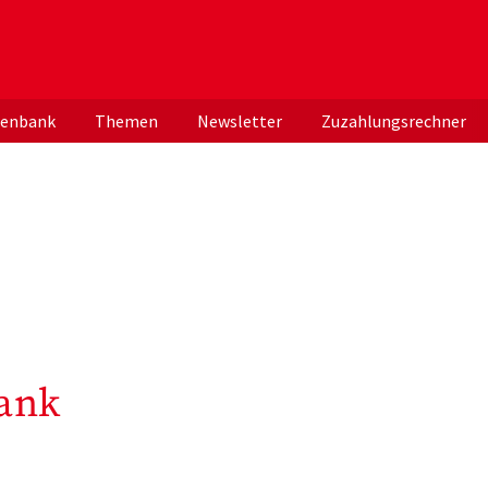
er deutschen ApothekerInnen
tenbank
Themen
Newsletter
Zuzahlungsrechner
ank