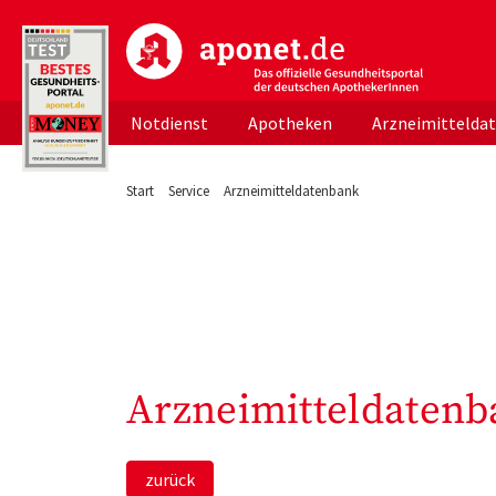
aponet.de - Das offizielle Gesundheitsportal d
Notdienst
Apotheken
Arzneimittelda
Start
Service
Arzneimitteldatenbank
Arzneimitteldatenb
zurück