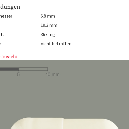
ldungen
esser:
6.8 mm
19.3 mm
t:
367 mg
:
nicht betroffen
ransicht