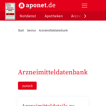
aponet.de - Das offizielle Gesundheitsportal der de
Notdienst
Apotheken
Arzneimitteldatenb
Start
Service
Arzneimitteldatenbank
Arzneimitteldatenbank
zurück