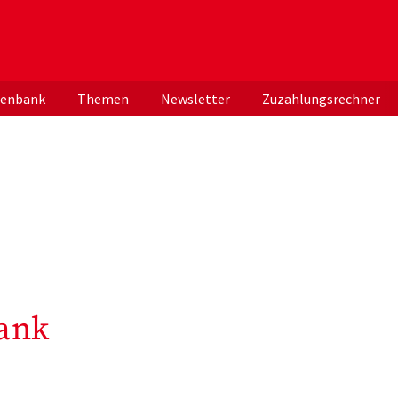
er deutschen ApothekerInnen
tenbank
Themen
Newsletter
Zuzahlungsrechner
ank