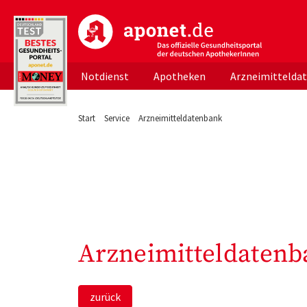
aponet.de - Das offizielle Gesundheitsportal d
Notdienst
Apotheken
Arzneimittelda
Start
Service
Arzneimitteldatenbank
Arzneimitteldatenb
zurück