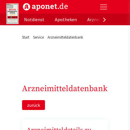
aponet.de - Das offizielle Gesundheitsportal der de
Notdienst
Apotheken
Arzneimitteldatenb
Start
Service
Arzneimitteldatenbank
Arzneimitteldatenbank
zurück