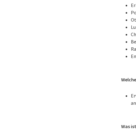
Er
Po
Ot
Lu
Ch
Be
Ra
En
Welche
Er
an
Was is