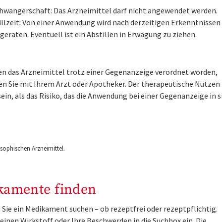
hwangerschaft: Das Arzneimittel darf nicht angewendet werden.
illzeit: Von einer Anwendung wird nach derzeitigen Erkenntnissen
geraten. Eventuell ist ein Abstillen in Erwägung zu ziehen.
nen das Arzneimittel trotz einer Gegenanzeige verordnet worden,
en Sie mit Ihrem Arzt oder Apotheker. Der therapeutische Nutzen
ein, als das Risiko, das die Anwendung bei einer Gegenanzeige in s
ophischen Arzneimittel.
kamente finden
Sie ein Medikament suchen – ob rezeptfrei oder rezeptpflichtig.
inen Wirkstoff oder Ihre Beschwerden in die Suchbox ein. Die