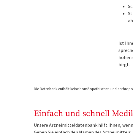
Sc
St
ab
Ist Ih
sprech
höher s
birgt.
Die Datenbank enthält keine homöopathischen und anthropos
Einfach und schnell Medi
Unsere Arzneimitteldatenbank hilft Ihnen, wenn 
Geben Sie einfach den Namen des Arzneimittels, e