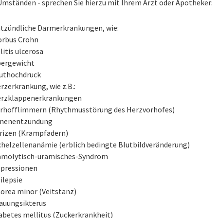
Umständen - sprechen Sie hierzu mit Ihrem Arzt oder Apotheker:
tzündliche Darmerkrankungen, wie:
rbus Crohn
litis ulcerosa
ergewicht
uthochdruck
rzerkrankung, wie z.B.:
rzklappenerkrankungen
rhofflimmern (Rhythmusstörung des Herzvorhofes)
nenentzündung
rizen (Krampfadern)
chelzellenanämie (erblich bedingte Blutbildveränderung)
molytisch-urämisches-Syndrom
pressionen
ilepsie
orea minor (Veitstanz)
auungsikterus
abetes mellitus (Zuckerkrankheit)