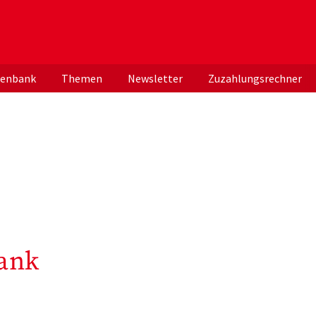
er deutschen ApothekerInnen
tenbank
Themen
Newsletter
Zuzahlungsrechner
ank