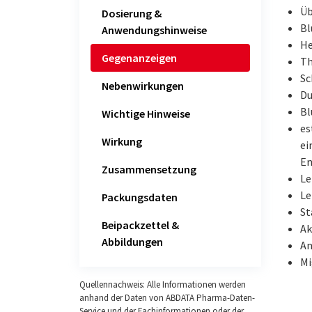
Üb
Dosierung &
Bl
Anwendungshinweise
He
Gegenanzeigen
Th
Sc
Nebenwirkungen
Du
Bl
Wichtige Hinweise
es
Wirkung
ei
E
Zusammensetzung
Le
Le
Packungsdaten
St
Beipackzettel &
Ak
Abbildungen
An
Mi
Quellennachweis: Alle Informationen werden
anhand der Daten von ABDATA Pharma-Daten-
Service und der Fachinformationen oder der