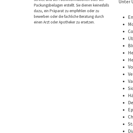
Unter 
Packungsbeilagen erstellt. Sie dienen keinesfalls
dazu, ein Präparat zu empfehlen oder zu
bewerben oder die fachliche Beratung durch
En
einen Arzt oder Apotheker zu ersetzen.
Mo
Co
Üb
Bl
He
He
Vo
Ve
Va
Si
Hä
De
Ep
Ch
St
Di