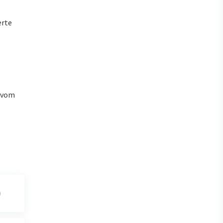
erte
u vom