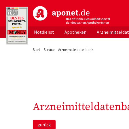
aponet.de - Das offizielle Gesundheitsportal d
Notdienst
Apotheken
Arzneimittelda
Start
Service
Arzneimitteldatenbank
Arzneimitteldatenb
zurück