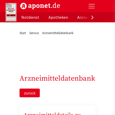
aponet.de - Das offizielle Gesundheitsportal der de
Notdienst
Apotheken
Arzneimitteldatenb
Start
Service
Arzneimitteldatenbank
Arzneimitteldatenbank
zurück